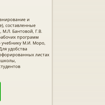
ланирование и
е), составленные
М.Л. Бантовой, Г.В.
 рабочих программ
о учебнику М.И. Моро,
 Для удобства
рфорированных листах
 школы,
студентов