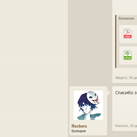
Вложения:
Allegro1
,
30 д
Спасибо з
Rockers
Rockers
,
30 д
Букварик