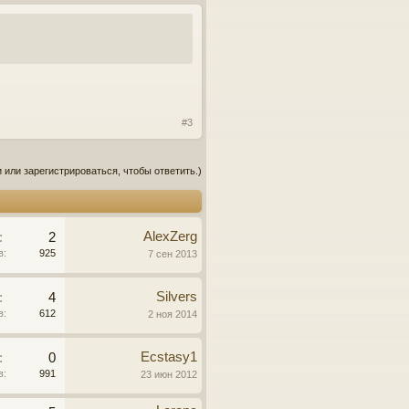
#3
 или зарегистрироваться, чтобы ответить.)
AlexZerg
:
2
в:
925
7 сен 2013
Silvers
:
4
в:
612
2 ноя 2014
Ecstasy1
:
0
в:
991
23 июн 2012