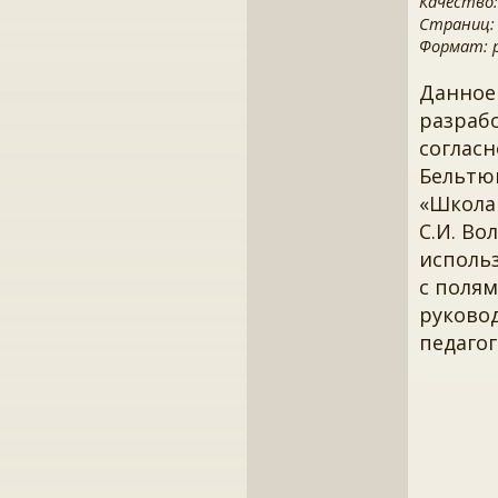
Качество:
Страниц:
Формат: pd
Данное
разрабо
согласн
Бельтюк
«Школа 
С.И. Во
исполь
с полям
руково
педагог