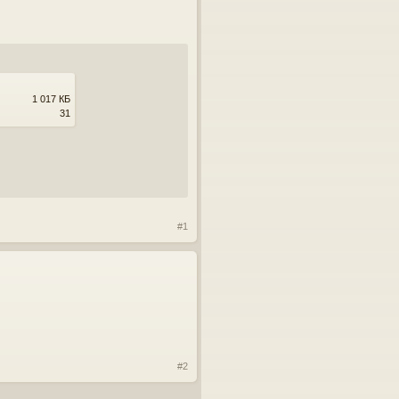
1 017 КБ
31
#1
#2