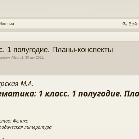
Войт
общения
с. 1 полугодие. Планы-конспекты
вателем
Allegro1
,
30 дек 2011
.
рская М.А.
матика: 1 класс. 1 полугодие. П
ство: Феникс
тодическая литература