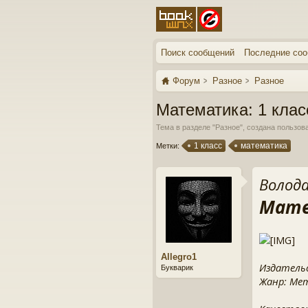
Поиск сообщений
Последние со
Форум
Разное
Разное
Математика: 1 клас
Тема в разделе "
Разное
", создана пользо
1 класс
математика
Метки:
Волода
Мате
Allegro1
Издатель
Букварик
Жанр: Ме