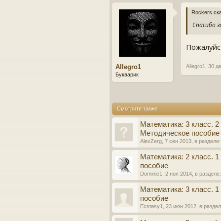
Rockers ск
Спасибо з
Пожалуйс
Allegro1
Allegro1
,
30 д
Букварик
Смотрите также
Математика: 3 класс. 2
Методическое пособие
AlexZerg
,
7 сен 2013
, в разделе
Математика: 2 класс. 
пособие
Dominic1
,
2 ноя 2014
, в разделе
Математика: 3 класс. 
пособие
Ecstasy1
,
23 июн 2012
, в разде