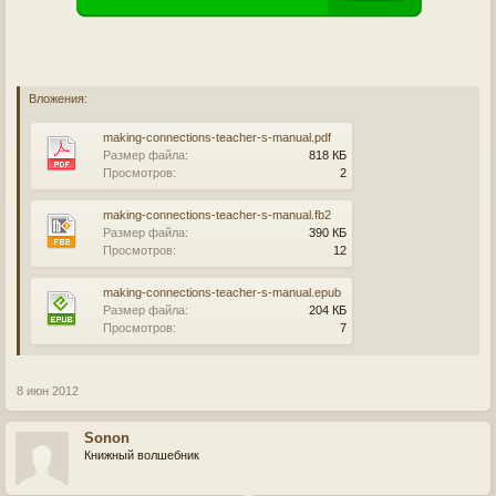
Вложения:
making-connections-teacher-s-manual.pdf
Размер файла:
818 КБ
Просмотров:
2
making-connections-teacher-s-manual.fb2
Размер файла:
390 КБ
Просмотров:
12
making-connections-teacher-s-manual.epub
Размер файла:
204 КБ
Просмотров:
7
8 июн 2012
Sonon
Книжный волшебник