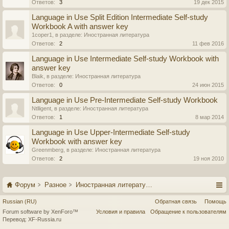
Ответов:
3
19 дек 2015
Language in Use Split Edition Intermediate Self-study
Workbook A with answer key
1coper1
, в разделе:
Иностранная литература
Ответов:
2
11 фев 2016
Language in Use Intermediate Self-study Workbook with
answer key
Blaik
, в разделе:
Иностранная литература
Ответов:
0
24 июн 2015
Language in Use Pre-Intermediate Self-study Workbook
Ntlligent
, в разделе:
Иностранная литература
Ответов:
1
8 мар 2014
Language in Use Upper-Intermediate Self-study
Workbook with answer key
Greenmberg
, в разделе:
Иностранная литература
Ответов:
2
19 ноя 2010
Форум
Разное
Иностранная литература
Russian (RU)
Обратная связь
Помощь
Forum software by XenForo™
Условия и правила
Обращение к пользователям
Перевод:
XF-Russia.ru