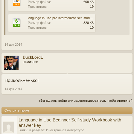
Размер файла:
608 КБ
Просмотров:
19
language-in-use-pre-intermediate-self-study-workbook-with-answer-key.epub
Размер файла:
320 КБ
Просмотров:
10
14 дек 2014
DuckLord1
Школьник
Прикольненько!
14 дек 2014
(Вы должны войти или зарегистрироваться, чтобы ответить.)
Смотрите также
Language in Use Beginner Self-study Workbook with
answer key
Simkv
, в разделе:
Иностранная литература