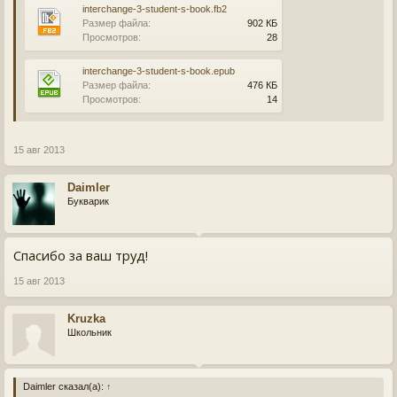
interchange-3-student-s-book.fb2
Размер файла:
902 КБ
Просмотров:
28
interchange-3-student-s-book.epub
Размер файла:
476 КБ
Просмотров:
14
15 авг 2013
Daimler
Букварик
Спасибо за ваш труд!
15 авг 2013
Kruzka
Школьник
Daimler сказал(а):
↑