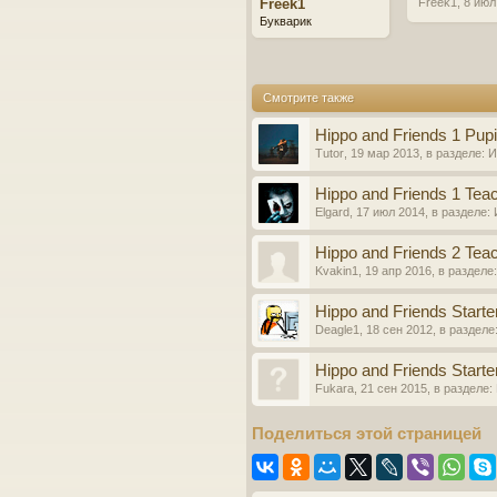
Freek1
Freek1
,
8 июл
Букварик
Смотрите также
Hippo and Friends 1 Pupi
Tutor
,
19 мар 2013
, в разделе:
И
Hippo and Friends 1 Tea
Elgard
,
17 июл 2014
, в разделе:
Hippo and Friends 2 Tea
Kvakin1
,
19 апр 2016
, в разделе
Hippo and Friends Starte
Deagle1
,
18 сен 2012
, в разделе
Hippo and Friends Starte
Fukara
,
21 сен 2015
, в разделе:
Поделиться этой страницей