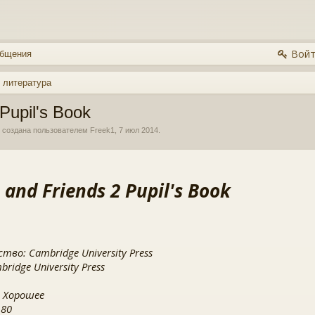
Войт
общения
 литература
Pupil's Book
, создана пользователем
Freek1
,
7 июл 2014
.
 and Friends 2 Pupil's Book
тво: Cambridge University Press
ridge University Press
 Хорошее
 80