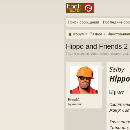
Поиск сообщений
Последние со
Форум
Разное
Иностранная
Hippo and Friends 2 
Тема в разделе "
Иностранная литература
"
Selby
Hippo
Freek1
Издательс
Букварик
Жанр: Camb
Качество:
Страниц: