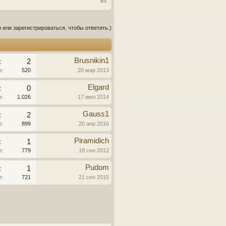
#4
 или зарегистрироваться, чтобы ответить.)
Brusnikin1
:
2
в:
520
20 мар 2013
Elgard
:
0
в:
1.026
17 июл 2014
Gauss1
:
2
в:
899
20 апр 2016
Piramidich
:
1
в:
779
18 сен 2012
Pudom
:
1
в:
721
21 сен 2015