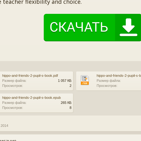
e teacher flexibility and choice.
hippo-and-friends-2-pupil-s-book.pdf
hippo-and-friends-2-pupil-s-
Размер файла:
1 057 КБ
Размер файла:
Просмотров:
2
Просмотров:
hippo-and-friends-2-pupil-s-book.epub
Размер файла:
265 КБ
Просмотров:
8
 2014
исание...