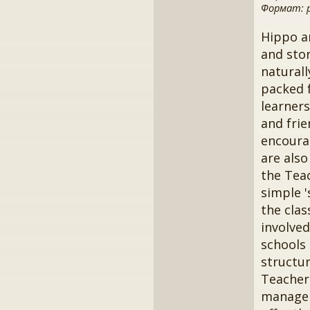
Формат: pd
Hippo an
and sto
naturall
packed f
learners
and frie
encourag
are also
the Teac
simple 
the cla
involved
schools 
structur
Teacher
manageme