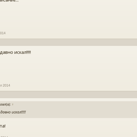
2014
авно искал!!!!!
л 2014
азал(а):
↑
авно искал!!!!!
та!