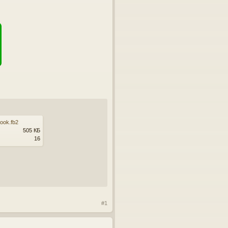
book.fb2
505 КБ
16
#1