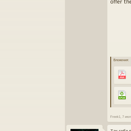
offer th
Вложения:
Freek1
,
7 июл
Так себе п