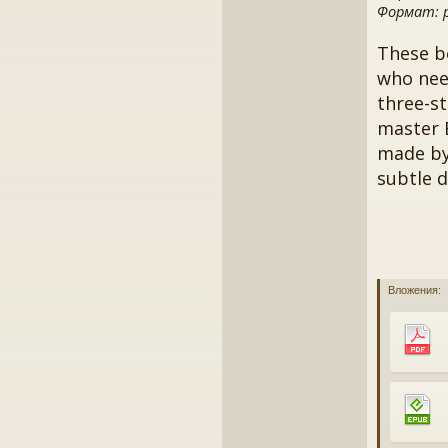
Формат: pd
These b
who need
three-st
master 
made by
subtle d
Вложения: