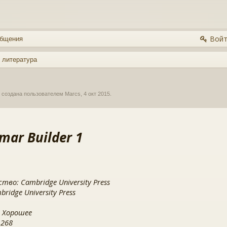
Войт
общения
 литература
, создана пользователем
Marcs
,
4 окт 2015
.
ar Builder 1
тво: Cambridge University Press
ridge University Press
 Хорошее
 268