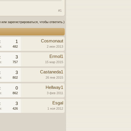
#1
 или зарегистрироваться, чтобы ответить.)
Cosmonaut
:
1
в:
482
2 июн 2013
Ermol1
:
3
в:
757
15 мар 2015
Castaneda1
:
3
в:
802
26 янв 2015
Hellway1
:
0
в:
862
3 фев 2011
Esgal
:
3
в:
426
1 ноя 2012