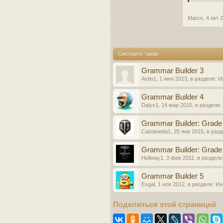
Marcs
,
4 окт 
Смотрите также
Grammar Builder 3
Astin1
,
1 июн 2013
, в разделе:
И
Grammar Builder 4
Dalyx1
,
14 мар 2015
, в разделе:
Grammar Builder: Grade
Castaneda1
,
25 янв 2015
, в раз
Grammar Builder: Grade
Hellway1
,
3 фев 2011
, в разделе
Grammar Builder 5
Esgal
,
1 ноя 2012
, в разделе:
Ин
Поделиться этой страницей