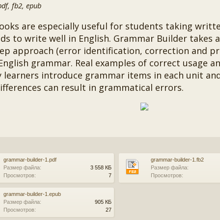
f, fb2, epub
ooks are especially useful for students taking writ
s to write well in English. Grammar Builder takes a
ep approach (error identification, correction and pr
English grammar. Real examples of correct usage 
 learners introduce grammar items in each unit an
ifferences can result in grammatical errors.
grammar-builder-1.pdf
grammar-builder-1.fb2
Размер файла:
3 558 КБ
Размер файла:
Просмотров:
7
Просмотров:
grammar-builder-1.epub
Размер файла:
905 КБ
Просмотров:
27