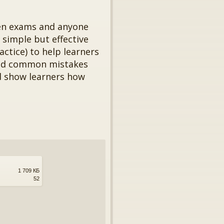
ten exams and anyone
 simple but effective
actice) to help learners
and common mistakes
d show learners how
1 709 КБ
52