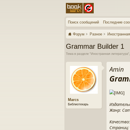
Поиск сообщений
Последние со
Форум
Разное
Иностранная
Grammar Builder 1
Тема в разделе "
Иностранная литература
"
Amin
Gramm
Marcs
Издательс
Библиотекарь
Жанр: Camb
Качество:
Страниц: