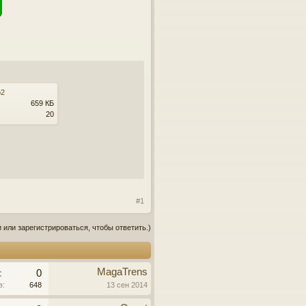
b2
659 КБ
20
#1
 или зарегистрироваться, чтобы ответить.)
MagaTrens
:
0
в:
648
13 сен 2014