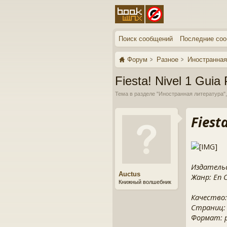
Поиск сообщений
Последние со
Форум
Разное
Иностранная
Fiesta! Nivel 1 Guia 
Тема в разделе "
Иностранная литература
"
Fiest
Издательс
Auctus
Жанр: En C
Книжный волшебник
Качество:
Страниц:
Формат: pd