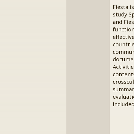
Fiesta i
study Sp
and Fies
functio
effectiv
countri
communi
document
Activiti
contents
crosscul
summariz
evaluati
included