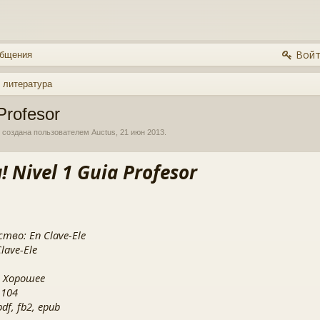
Войт
общения
 литература
Profesor
, создана пользователем
Auctus
,
21 июн 2013
.
a! Nivel 1 Guia Profesor
тво: En Clave-Ele
lave-Ele
 Хорошее
 104
f, fb2, epub