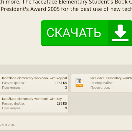
h more. The face2face Elementary Student's Book
President's Award 2005 for the best use of new tec
face2face-elementary-workbook-with-key.pdf
face2face-elementary-workb
Размер файла:
1 164 КБ
Размер файла:
Просмотров:
3
Просмотров:
face2face-elementary-workbook-with-key.epub
Размер файла:
293 КБ
Просмотров:
9
6 янв 2016