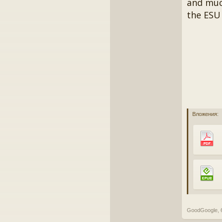
and muc
the ESU 
Вложения:
GoodGoogle
,