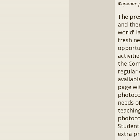
Формат: pd
The pre
and ther
world' l
fresh n
opportu
activiti
the Com
regular 
availabl
page wi
photocop
needs of
teaching
photoco
Student
extra pr