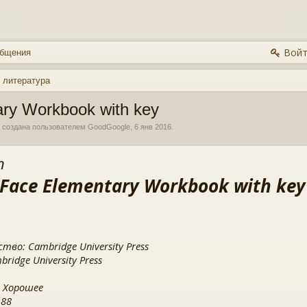
Войт
общения
 литература
ry Workbook with key
, создана пользователем
GoodGoogle
,
6 янв 2016
.
n
Face Elementary Workbook with key
тво: Cambridge University Press
ridge University Press
 Хорошее
 88