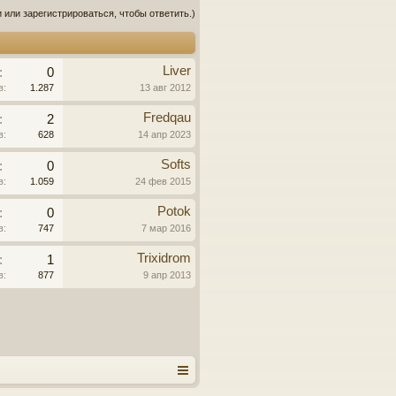
 или зарегистрироваться, чтобы ответить.)
Liver
:
0
в:
1.287
13 авг 2012
Fredqau
:
2
в:
628
14 апр 2023
Softs
:
0
в:
1.059
24 фев 2015
Potok
:
0
в:
747
7 мар 2016
Trixidrom
:
1
в:
877
9 апр 2013