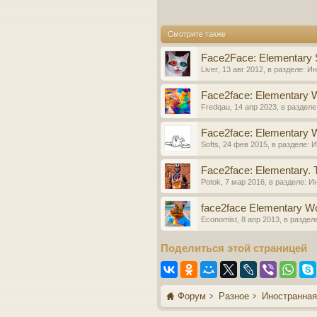
Смотрите также
Face2Face: Elementary
Liver
,
13 авг 2012
, в разделе:
Ин
Face2face: Elementary 
Fredqau
,
14 апр 2023
, в разделе
Face2face: Elementary 
Softs
,
24 фев 2015
, в разделе:
И
Face2face: Elementary. 
Potok
,
7 мар 2016
, в разделе:
Ин
face2face Elementary W
Economist
,
8 апр 2013
, в раздел
Поделиться этой страницей
Форум
Разное
Иностранная