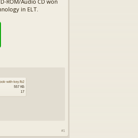
 CD-ROM/Audio CD won
hnology in ELT.
ook-with-key.fb2
557 КБ
17
#1