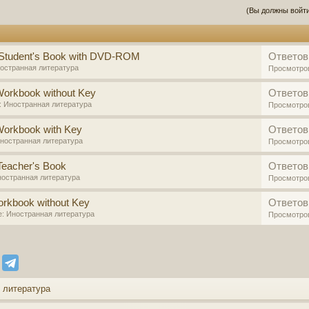
(Вы должны войти
 Student's Book with DVD-ROM
Ответов
остранная литература
Просмотро
Workbook without Key
Ответов
:
Иностранная литература
Просмотро
Workbook with Key
Ответов
ностранная литература
Просмотро
Teacher's Book
Ответов
остранная литература
Просмотро
orkbook without Key
Ответов
е:
Иностранная литература
Просмотро
 литература