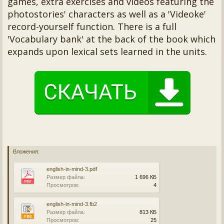
games, extra exercises and videos featuring the
photostories' characters as well as a 'Videoke'
record-yourself function. There is a full
'Vocabulary bank' at the back of the book which
expands upon lexical sets learned in the units.
Вложения:
english-in-mind-3.pdf
Размер файла:
1 696 КБ
Просмотров:
4
english-in-mind-3.fb2
Размер файла:
813 КБ
Просмотров:
25