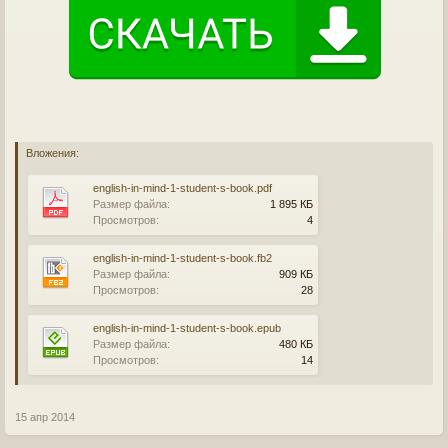
Вложения:
english-in-mind-1-student-s-book.pdf
Размер файла:
1 895 КБ
Просмотров:
4
english-in-mind-1-student-s-book.fb2
Размер файла:
909 КБ
Просмотров:
28
english-in-mind-1-student-s-book.epub
Размер файла:
480 КБ
Просмотров:
14
15 апр 2014