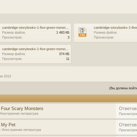
cambridge-storybooks-1-five-green-monsters.pdf
Размер файла:
1 483 КБ
Размер файла:
Просмотров:
3
Просмотров:
cambridge-storybooks-1-five-green-monsters.epub
Размер файла:
374 КБ
Просмотров:
11
нв 2013
(Вы должны войти
 Four Scary Monsters
Ответов
Иностранная литература
Просмотро
 My Pet
Ответов
е:
Иностранная литература
Просмотро