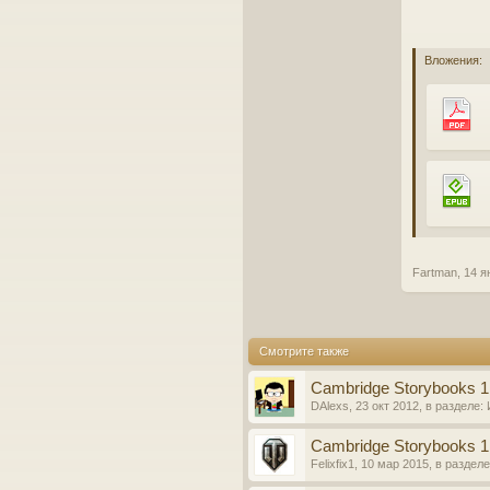
Вложения:
Fartman
,
14 я
Смотрите также
Cambridge Storybooks 1
DAlexs
,
23 окт 2012
, в разделе:
Cambridge Storybooks 1
Felixfix1
,
10 мар 2015
, в раздел