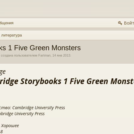
Войт
общения
 литература
ks 1 Five Green Monsters
, создана пользователем
Fartman
,
14 янв 2013
.
ge
idge Storybooks 1 Five Green Monst
тво: Cambridge University Press
ridge University Press
 Хорошее
 8