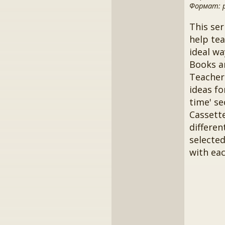
Формат: pd
This ser
help te
ideal wa
Books a
Teacher'
ideas fo
time' se
Cassette
differen
selected
with eac