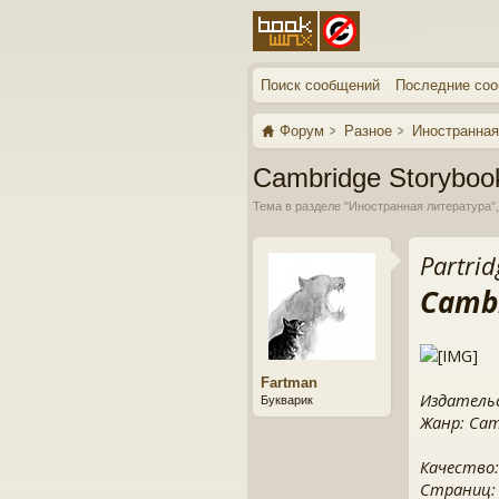
Поиск сообщений
Последние со
Форум
Разное
Иностранная
Cambridge Storyboo
Тема в разделе "
Иностранная литература
"
Partrid
Cambr
Fartman
Издательс
Букварик
Жанр: Camb
Качество:
Страниц: