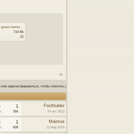
cambridge-storybooks-1-five-green-monsters.fb2
710 КБ
22
#1
 или зарегистрироваться, чтобы ответить.)
FoxMulder
:
1
в:
356
24 окт 2012
Mainrus
:
1
в:
608
11 мар 2015