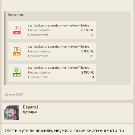
Вложения:
cambridge-preparation-for-the-toefl-ibt-test.pdf
Размер файла:
8 186 КБ
Просмотров:
15
cambridge-preparation-for-the-toefl-ibt-test.fb2
Размер файла:
3 936 КБ
Просмотров:
119
cambridge-preparation-for-the-toefl-ibt-test.epub
Размер файла:
2 088 КБ
Просмотров:
61
21 май 2014
Espero1
Букварик
Опять муть выложили, неужели такие книги еще кто-то