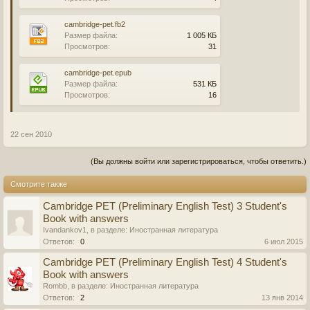
cambridge-pet.fb2
Размер файла:
1 005 КБ
Просмотров:
31
cambridge-pet.epub
Размер файла:
531 КБ
Просмотров:
16
22 сен 2010
(Вы должны войти или зарегистрироваться, чтобы ответить.)
Смотрите также
Cambridge PET (Preliminary English Test) 3 Student's
Book with answers
Ivandankov1
, в разделе:
Иностранная литература
Ответов:
0
6 июл 2015
Cambridge PET (Preliminary English Test) 4 Student's
Book with answers
Rombb
, в разделе:
Иностранная литература
Ответов:
2
13 янв 2014