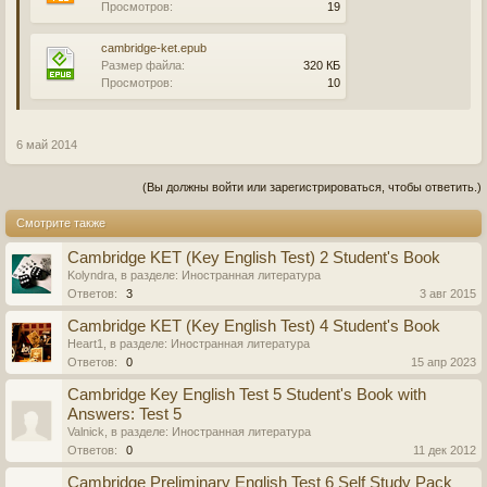
Просмотров:
19
cambridge-ket.epub
Размер файла:
320 КБ
Просмотров:
10
6 май 2014
(Вы должны войти или зарегистрироваться, чтобы ответить.)
Смотрите также
Cambridge KET (Key English Test) 2 Student's Book
Kolyndra
, в разделе:
Иностранная литература
Ответов:
3
3 авг 2015
Cambridge KET (Key English Test) 4 Student's Book
Heart1
, в разделе:
Иностранная литература
Ответов:
0
15 апр 2023
Cambridge Key English Test 5 Student's Book with
Answers: Test 5
Valnick
, в разделе:
Иностранная литература
Ответов:
0
11 дек 2012
Cambridge Preliminary English Test 6 Self Study Pack