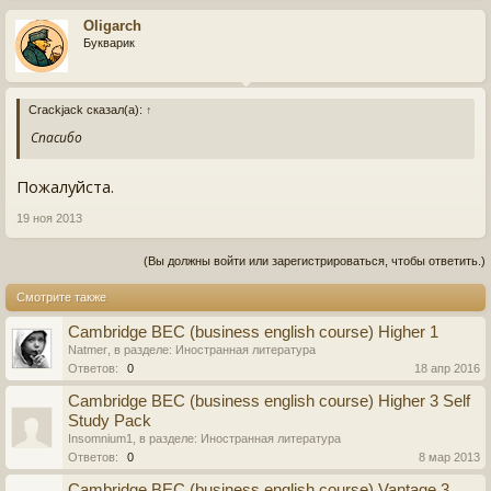
Oligarch
Букварик
Crackjack сказал(а):
↑
Спасибо
Пожалуйста.
19 ноя 2013
(Вы должны войти или зарегистрироваться, чтобы ответить.)
Смотрите также
Cambridge BEC (business english course) Higher 1
Natmer
, в разделе:
Иностранная литература
Ответов:
0
18 апр 2016
Cambridge BEC (business english course) Higher 3 Self
Study Pack
Insomnium1
, в разделе:
Иностранная литература
Ответов:
0
8 мар 2013
Cambridge BEC (business english course) Vantage 3