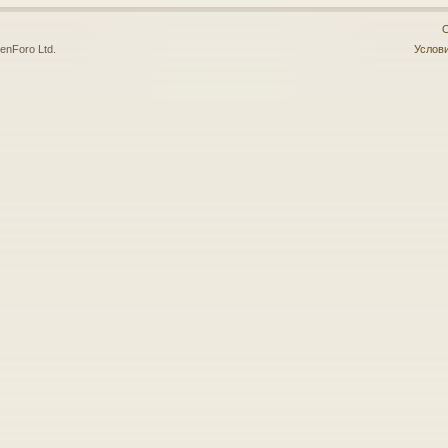
О
enForo Ltd.
Услови