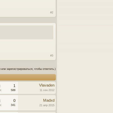
#2
#3
 или зарегистрироваться, чтобы ответить.)
Vlavaden
:
1
в:
588
11 сен 2012
Madxd
:
0
в:
341
21 апр 2015