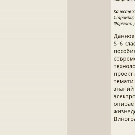
Качество:
Страниц:
Формат: pd
Данное
5–6 кла
пособия
соврем
техноло
проект
тематич
знаний
электро
опирае
жизнеде
Виногра