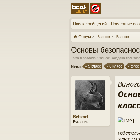
Поиск сообщений
Последние со
Форум
Разное
Разное
Основы безопасност
Тема в разделе "
Разное
", создана пользо
5 класс
6 класс
фгос
Метки:
Виногр
Осно
клас
Belstar1
Букварик
Издатель
Жанр: Ме