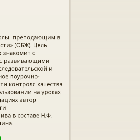
колы, преподающим в
сти» (ОБЖ). Цель
р знакомит с
 с развивающими
следовательской и
ное поурочно-
ти контроля качества
ользовании на уроках
дациях автор
ти
ива в составе Н.Ф.
нина.