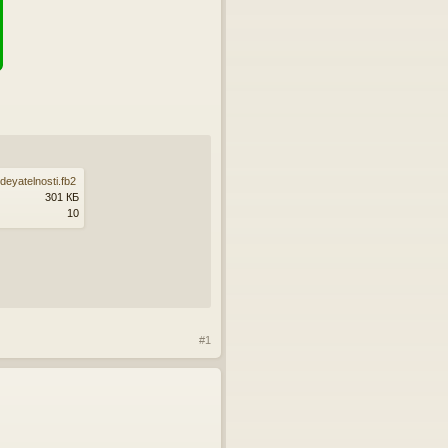
eyatelnosti.fb2
301 КБ
10
#1