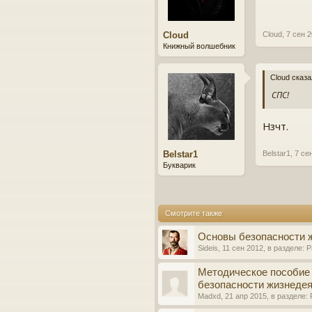
Cloud
Cloud
,
7 сен 
Книжный волшебник
Cloud сказа
СПС!
Нзчт.
Belstar1
Belstar1
,
7 се
Букварик
Смотрите также
Основы безопасности ж
Sideis
,
11 сен 2012
, в разделе:
Р
Методическое пособие 
безопасности жизнедея
Madxd
,
21 апр 2015
, в разделе: