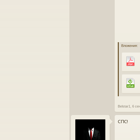
Вложения:
Belstar1
,
6 се
СПС!