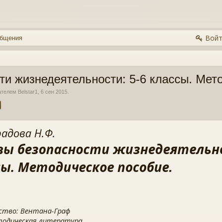
Войт
общения
и жизнедеятельности: 5-6 классы. Мет
вателем
Belstar1
,
6 сен 2015
.
адова Н.Ф.
вы безопасности жизнедеятельно
сы. Методическое пособие.
ство: Вентана-Граф
тодическая литература