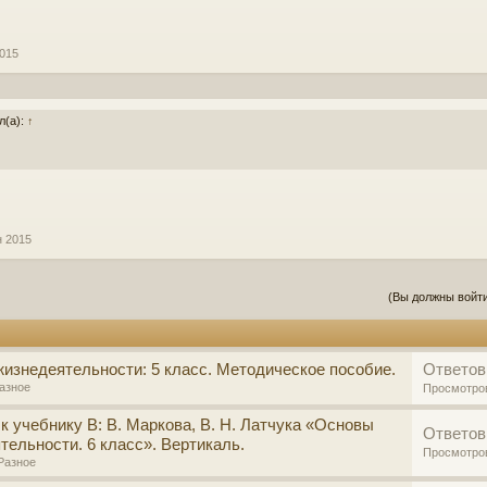
2015
л(а):
↑
н 2015
(Вы должны войти
изнедеятельности: 5 класс. Методическое пособие.
Ответов
азное
Просмотро
к учебнику В: В. Маркова, В. Н. Латчука «Основы
Ответов
тельности. 6 класс». Вертикаль.
Просмотро
Разное