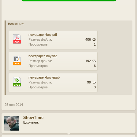
Вложения:
newspaper-boy.pdf
Размер файла:
406 КБ
Просмотров:
1
newspaper-boy.fb2
Размер файла:
192 КБ
Просмотров:
6
newspaper-boy.epub
Размер файла:
99 КБ
Просмотров:
3
25 сен 2014
ShowTime
Школьник