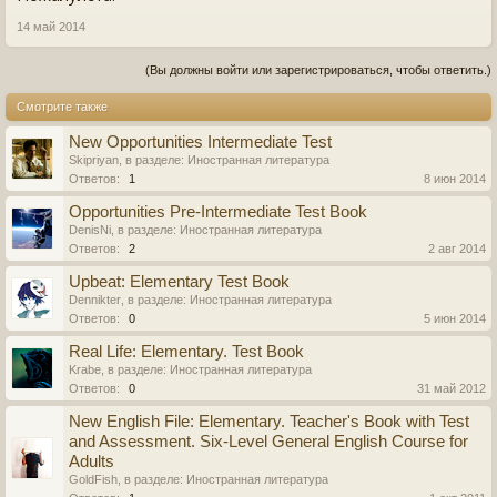
14 май 2014
(Вы должны войти или зарегистрироваться, чтобы ответить.)
Смотрите также
New Opportunities Intermediate Test
Skipriyan
, в разделе:
Иностранная литература
Ответов:
1
8 июн 2014
Opportunities Pre-Intermediate Test Book
DenisNi
, в разделе:
Иностранная литература
Ответов:
2
2 авг 2014
Upbeat: Elementary Test Book
Dennikter
, в разделе:
Иностранная литература
Ответов:
0
5 июн 2014
Real Life: Elementary. Test Book
Krabe
, в разделе:
Иностранная литература
Ответов:
0
31 май 2012
New English File: Elementary. Teacher's Book with Test
and Assessment. Six-Level General English Course for
Adults
GoldFish
, в разделе:
Иностранная литература