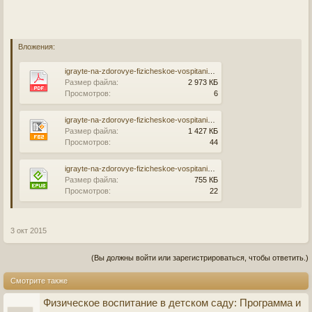
Вложения:
igrayte-na-zdorovye-fizicheskoe-vospitanie-detey-3-7-let.pdf
Размер файла:
2 973 КБ
Просмотров:
6
igrayte-na-zdorovye-fizicheskoe-vospitanie-detey-3-7-let.fb2
Размер файла:
1 427 КБ
Просмотров:
44
igrayte-na-zdorovye-fizicheskoe-vospitanie-detey-3-7-let.epub
Размер файла:
755 КБ
Просмотров:
22
3 окт 2015
(Вы должны войти или зарегистрироваться, чтобы ответить.)
Смотрите также
Физическое воспитание в детском саду: Программа и